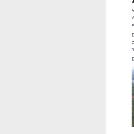
J
V
v
c
c
r
B