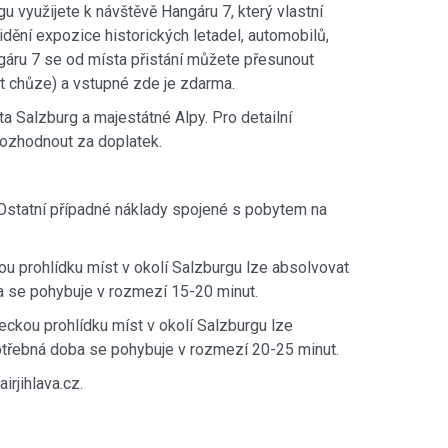
u využijete k návštěvě Hangáru 7, který vlastní
vidění expozice historických letadel, automobilů,
gáru 7 se od místa přistání můžete přesunout
t chůze) a vstupné zde je zdarma.
ta Salzburg a majestátné Alpy. Pro detailní
 rozhodnout za doplatek.
. Ostatní případné náklady spojené s pobytem na
ckou prohlídku míst v okolí Salzburgu lze absolvovat
ba se pohybuje v rozmezí 15-20 minut.
eteckou prohlídku míst v okolí Salzburgu lze
potřebná doba se pohybuje v rozmezí 20-25 minut.
irjihlava.cz.