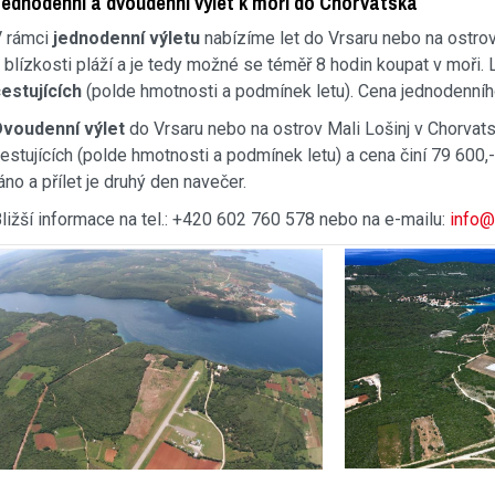
ednodenní a dvoudenní výlet k moři do Chorvatska
 rámci
jednodenní výletu
nabízíme let do Vrsaru nebo na ostrov 
 blízkosti pláží a je tedy možné se téměř 8 hodin koupat v moři.
estujících
(polde hmotnosti a podmínek letu). Cena jednodenníh
Dvoudenní výlet
do Vrsaru nebo na ostrov Mali Lošinj v Chorvat
estujících (polde hmotnosti a podmínek letu) a cena činí 79 600,
áno a přílet je druhý den navečer.
ližší informace na tel.: +420 602 760 578 nebo na e-mailu:
info@a