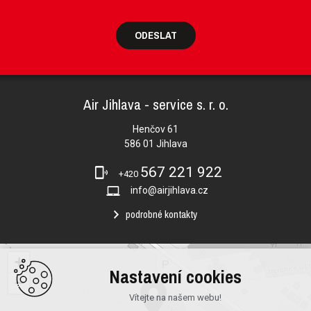
ODESLAT
Air Jihlava - service s. r. o.
Henčov 61
586 01 Jihlava
567 221 922
+420
info@airjihlava.cz
podrobné kontakty
+
Nastavení cookies
−
Vítejte na našem webu!