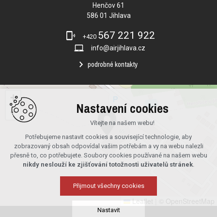
Henčov 61
586 01 Jihlava
567 221 922
+420
info@airjihlava.cz
podrobné kontakty
+
Nastavení cookies
−
Vítejte na našem webu!
Potřebujeme nastavit cookies a související technologie, aby
zobrazovaný obsah odpovídal vašim potřebám a vy na webu nalezli
přesně to, co potřebujete. Soubory cookies používané na našem webu
nikdy neslouží ke zjišťování totožnosti uživatelů stránek
.
Přijmout všechny cookies
Leaflet
|
© OpenStreetMap
Nastavit