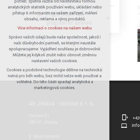
potřeb: zpětná vazba od návštěvníků formou
analytických statistik používání webu, ukládání nebo
udržení kontextu stránek (session):
Flight Office GA -
přístup k informacím na vašem zařízení, měření
případná přihlášení, volby jazyka, apod.
obsahu, reklama a vývoj produktů.
program for airlines
Volitelná cookies
Více informací o cookies na našem webu
analytická pro anonymizované
vyhodnocení návštěvnosti
Správci vašich údajů bude naše společnost, jakož i
naši důvěryhodní partneři, se kterými neustále
marketingová cookies (Google)
spolupracujeme. Vyjádření souhlasu je dobrovolné.
Více informací o cookies na našem webu
Můžete jej kdykoli zrušit nebo obnovit změnou
nastavení vašich cookies.
Cookies a podobné technologie dělíme na technická:
Přijmout všechny cookies
nutná pro běh webu, bez nichž nelze web používat a
volitelná. Do této části spadají analytická a
Odmítnout vše
marketingová cookies.
Air Jihlava - service s. r. o.
Henčov 61
+4
586 01 Jihlava
info
More contacts