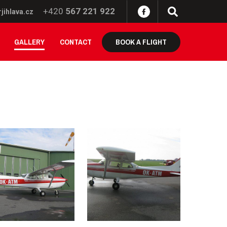
+420
567 221 922
jihlava.cz
GALLERY
CONTACT
BOOK A FLIGHT