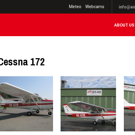
Meteo
Webcams
info@air
ABOUT US
Cessna 172