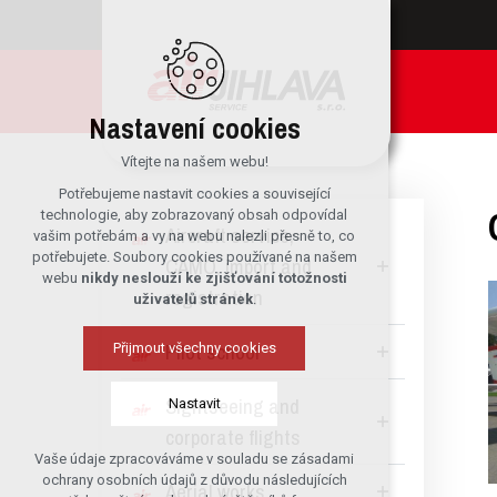
Nastavení cookies
Vítejte na našem webu!
Potřebujeme nastavit cookies a související
technologie, aby zobrazovaný obsah odpovídal
Aircraft service,
vašim potřebám a vy na webu nalezli přesně to, co
potřebujete. Soubory cookies používané na našem
CAMO, import and
webu
nikdy neslouží ke zjišťování totožnosti
registration
uživatelů stránek
.
Pilot school
Přijmout všechny cookies
Sightseeing and
Nastavit
corporate flights
Vaše údaje zpracováváme v souladu se zásadami
Technická cookies
ochrany osobních údajů z důvodu následujících
Aerial works
nutná pro provozování webu