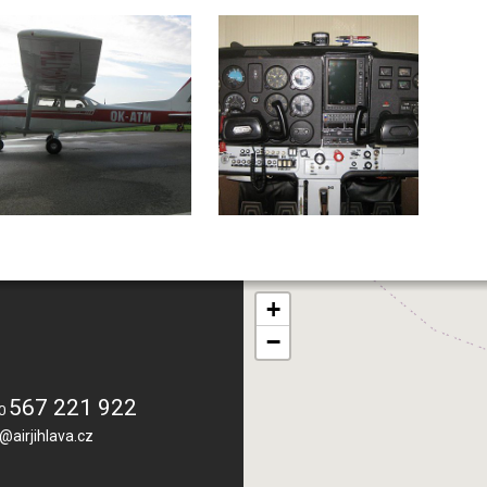
+
−
567 221 922
20
@airjihlava.cz