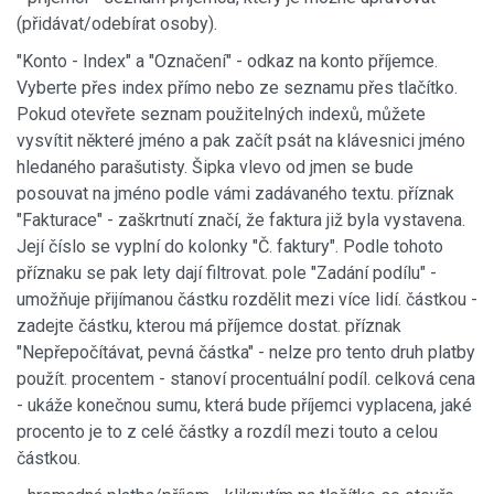
(přidávat/odebírat osoby).
"Konto - Index" a "Označení" - odkaz na konto příjemce.
Vyberte přes index přímo nebo ze seznamu přes tlačítko.
Pokud otevřete seznam použitelných indexů, můžete
vysvítit některé jméno a pak začít psát na klávesnici jméno
hledaného parašutisty. Šipka vlevo od jmen se bude
posouvat na jméno podle vámi zadávaného textu. příznak
"Fakturace" - zaškrtnutí značí, že faktura již byla vystavena.
Její číslo se vyplní do kolonky "Č. faktury". Podle tohoto
příznaku se pak lety dají filtrovat. pole "Zadání podílu" -
umožňuje přijímanou částku rozdělit mezi více lidí. částkou -
zadejte částku, kterou má příjemce dostat. příznak
"Nepřepočítávat, pevná částka" - nelze pro tento druh platby
použít. procentem - stanoví procentuální podíl. celková cena
- ukáže konečnou sumu, která bude příjemci vyplacena, jaké
procento je to z celé částky a rozdíl mezi touto a celou
částkou.