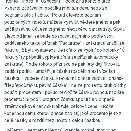
"Konto - Index" a "Označení" - odkaz na konto plátce.
Vyberte zadáváním počátku jména/indexu nebo ze
seznamu přes tlačítko. Pokud otevřete seznam
použitelných indexů, můžete vysvítit některé jméno a pak
začít psát na klávesnici jméno hledaného parašutisty. Šipka
vlevo od jmen se bude posouvat na jméno podle vámi
zadávaného textu. příznak "Fakturace" - zaškrtnutí značí, že
faktura již byla vystavena. Její číslo se vyplní do kolonky "Č.
faktury" (v případě vyplnění čísla se příznak automaticky
zaškrtne). Podle tohoto příznaku se pak lety dají filtrovat.
zadání podílu - umožňuje částku rozdělit mezi více lidí.
částkou - zadejte částku, kterou má plátce zaplatit. příznak
"Nepřepočítávat, pevná částka" - nelze pro tento druh platby
použít. procentem - pokud nevložíte částku rovnou, napište
procentuální podíl, program částku spočítá a v případě
změny celkové ceny aktualizuje. celková cena - ukáže
konečnou cenu, kterou plátce zaplatí, jaké procento je to z
celé částky a rozdíl mezi touto a celou částkou.
- příjemci - seznam příjemců, který je možné upravovat