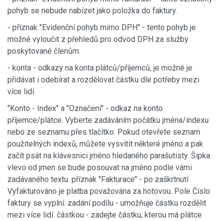
pohyb se nebude nabízet jako položka do faktury.
- příznak "Evidenční pohyb mimo DPH" - tento pohyb je
možné vyloučit z přehledů pro odvod DPH za služby
poskytované členům.
- konta - odkazy na konta plátců/příjemců, je možné je
přidávat i odebírat a rozdělovat částku dle potřeby mezi
více lidí.
"Konto - Index" a "Označení" - odkaz na konto
příjemce/plátce. Vyberte zadáváním počátku jména/indexu
nebo ze seznamu přes tlačítko. Pokud otevřete seznam
použitelných indexů, můžete vysvítit některé jméno a pak
začít psát na klávesnici jméno hledaného parašutisty. Šipka
vlevo od jmen se bude posouvat na jméno podle vámi
zadávaného textu. příznak "Fakturace" - po zaškrtnutí
Vyfakturováno je platba považována za hotovou. Pole Číslo
faktury se vyplní. zadání podílu - umožňuje částku rozdělit
mezi více lidí. částkou - zadejte částku, kterou má plátce