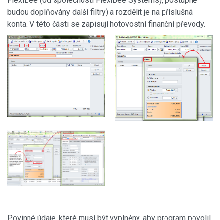
FlexiBee (od společnosti FlexiBee Systems), postupně
budou doplňovány další filtry) a rozdělit je na příslušná
konta. V této části se zapisují hotovostní finanční převody.
Povinné údaje, které musí být vyplněny, aby program povolil