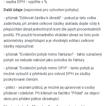
- sazba DPH - vyplňte v %.
Další údaje
(nepovinné pro vytvoření pohybu):
- příznak "Editovat částku k úhradě" - pokud je tato volba
zaškrtnuta, při změně celkové částky dokladu dojde vždy k
přepočítání úhrad jednotlivých kont dle jejich procentuálních
podílů. Při použití hromadného vkládání úhrad se toto pole
automaticky znepřístupní a je vhodnější editaci celkové
částky nepoužívat.
- příznak "Evidenční pohyb mimo fakturaci" - takto označený
pohyb se nebude nabízet jako položka do faktury.
- příznak "Evidenční pohyb mimo DPH" - tento pohyb je
možné vyloučit z přehledů pro odvod DPH za služby
poskytované členům.
- plátci - seznam plátců, je možné jej upravovat a osoby
přidávat i odebírat. Při kliknutí na tlačítko "Přidat" se objeví
okno pro přidání plátce obsahující: