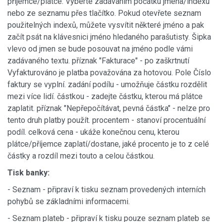
příjemce/plátce. Vyberte zadáváním počátku jména/indexu
nebo ze seznamu přes tlačítko. Pokud otevřete seznam
použitelných indexů, můžete vysvítit některé jméno a pak
začít psát na klávesnici jméno hledaného parašutisty. Šipka
vlevo od jmen se bude posouvat na jméno podle vámi
zadávaného textu. příznak "Fakturace" - po zaškrtnutí
Vyfakturováno je platba považována za hotovou. Pole Číslo
faktury se vyplní. zadání podílu - umožňuje částku rozdělit
mezi více lidí. částkou - zadejte částku, kterou má plátce
zaplatit. příznak "Nepřepočítávat, pevná částka" - nelze pro
tento druh platby použít. procentem - stanoví procentuální
podíl. celková cena - ukáže konečnou cenu, kterou
plátce/příjemce zaplatí/dostane, jaké procento je to z celé
částky a rozdíl mezi touto a celou částkou.
Tisk banky:
- Seznam - připraví k tisku seznam provedených interních
pohybů se základními informacemi.
- Seznam plateb - připraví k tisku pouze seznam plateb se