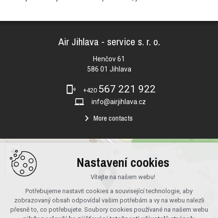
Air Jihlava - service s. r. o.
Henčov 61
586 01 Jihlava
567 221 922
+420
info@airjihlava.cz
More contacts
+
Nastavení cookies
−
Vítejte na našem webu!
Potřebujeme nastavit cookies a související technologie, aby
zobrazovaný obsah odpovídal vašim potřebám a vy na webu nalezli
přesně to, co potřebujete. Soubory cookies používané na našem webu