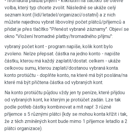
- hromadná platba/příjem - kliknutím na tlačítko se otevře
volba, který typ chcete zvolit. Následně se ukáže celý
seznam kont (lidí/letadel/organizací/ostatní) a z nich
můžete najednou vybrat libovolný počet plátců/příjemců a
přidat je přes tlačítko "Přenést vybrané záznamy". Objeví se
okno "Vložení hromadné platby/hromadného příjmu":
vybraný počet kont - program napíše, kolik kont bylo
zvoleno. Nelze přepsat. částka na jedno konto - napište
částku, kterou má každý zaplatit/dostat. celkem - ukáže
celkovou sumu, kterou zaplatí/dostanou vybraná konta.
konto protiúčtu - doplňte konto, na které má být poslána/na
které má být přičtena částka od vybraných kont.
Na konto protiúčtu půjdou vždy jen ty peníze, které přijdou
od vybraných kont, ke kterým je protiúčet zadán. Lze tak
podle potřeb částky kombinovat a mít např. 3 různé
příjemce s 5 různými plátci (kdy se mohou konta křížit i tak,
že z těch zmíněných kont bude mimo 1 příjemce letadlo a 2
plátci organizace).