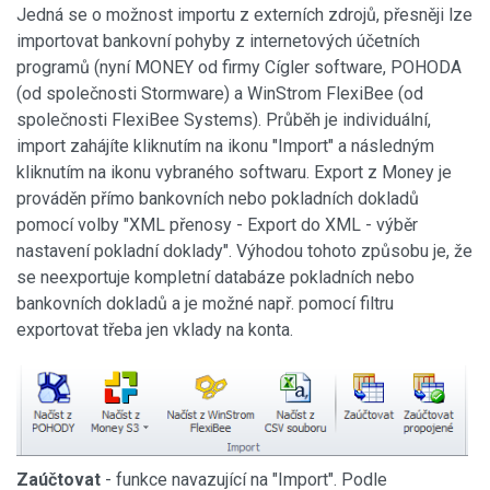
Jedná se o možnost importu z externích zdrojů, přesněji lze
importovat bankovní pohyby z internetových účetních
programů (nyní MONEY od firmy Cígler software, POHODA
(od společnosti Stormware) a WinStrom FlexiBee (od
společnosti FlexiBee Systems). Průběh je individuální,
import zahájíte kliknutím na ikonu "Import" a následným
kliknutím na ikonu vybraného softwaru. Export z Money je
prováděn přímo bankovních nebo pokladních dokladů
pomocí volby "XML přenosy - Export do XML - výběr
nastavení pokladní doklady". Výhodou tohoto způsobu je, že
se neexportuje kompletní databáze pokladních nebo
bankovních dokladů a je možné např. pomocí filtru
exportovat třeba jen vklady na konta.
Zaúčtovat
- funkce navazující na "Import". Podle