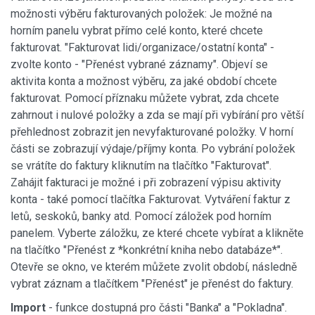
možnosti výběru fakturovaných položek: Je možné na
horním panelu vybrat přímo celé konto, které chcete
fakturovat. "Fakturovat lidi/organizace/ostatní konta" -
zvolte konto - "Přenést vybrané záznamy". Objeví se
aktivita konta a možnost výběru, za jaké období chcete
fakturovat. Pomocí příznaku můžete vybrat, zda chcete
zahrnout i nulové položky a zda se mají při vybírání pro větší
přehlednost zobrazit jen nevyfakturované položky. V horní
části se zobrazují výdaje/příjmy konta. Po vybrání položek
se vrátíte do faktury kliknutím na tlačítko "Fakturovat".
Zahájit fakturaci je možné i při zobrazení výpisu aktivity
konta - také pomocí tlačítka Fakturovat. Vytváření faktur z
letů, seskoků, banky atd. Pomocí záložek pod horním
panelem. Vyberte záložku, ze které chcete vybírat a klikněte
na tlačítko "Přenést z *konkrétní kniha nebo databáze*".
Otevře se okno, ve kterém můžete zvolit období, následně
vybrat záznam a tlačítkem "Přenést" je přenést do faktury.
Import
- funkce dostupná pro části "Banka" a "Pokladna".