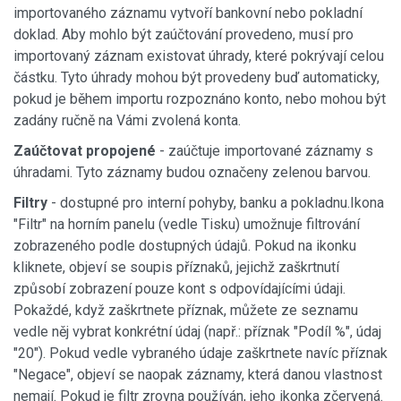
importovaného záznamu vytvoří bankovní nebo pokladní
doklad. Aby mohlo být zaúčtování provedeno, musí pro
importovaný záznam existovat úhrady, které pokrývají celou
částku. Tyto úhrady mohou být provedeny buď automaticky,
pokud je během importu rozpoznáno konto, nebo mohou být
zadány ručně na Vámi zvolená konta.
Zaúčtovat propojené
- zaúčtuje importované záznamy s
úhradami. Tyto záznamy budou označeny zelenou barvou.
Filtry
- dostupné pro interní pohyby, banku a pokladnu.Ikona
"Filtr" na horním panelu (vedle Tisku) umožnuje filtrování
zobrazeného podle dostupných údajů. Pokud na ikonku
kliknete, objeví se soupis příznaků, jejichž zaškrtnutí
způsobí zobrazení pouze kont s odpovídajícími údaji.
Pokaždé, když zaškrtnete příznak, můžete ze seznamu
vedle něj vybrat konkrétní údaj (např.: příznak "Podíl %", údaj
"20"). Pokud vedle vybraného údaje zaškrtnete navíc příznak
"Negace", objeví se naopak záznamy, která danou vlastnost
nemají. Pokud je filtr zrovna používán, jeho ikonka zčervená.