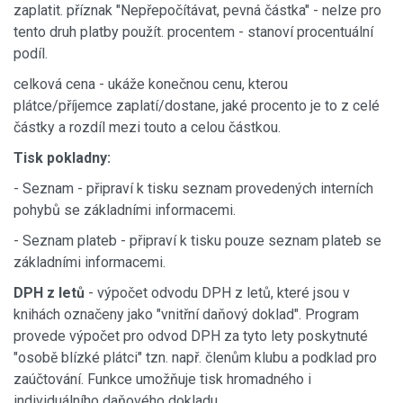
zaplatit. příznak "Nepřepočítávat, pevná částka" - nelze pro
tento druh platby použít. procentem - stanoví procentuální
podíl.
celková cena - ukáže konečnou cenu, kterou
plátce/příjemce zaplatí/dostane, jaké procento je to z celé
částky a rozdíl mezi touto a celou částkou.
Tisk pokladny:
- Seznam - připraví k tisku seznam provedených interních
pohybů se základními informacemi.
- Seznam plateb - připraví k tisku pouze seznam plateb se
základními informacemi.
DPH z letů
- výpočet odvodu DPH z letů, které jsou v
knihách označeny jako "vnitřní daňový doklad". Program
provede výpočet pro odvod DPH za tyto lety poskytnuté
"osobě blízké plátci" tzn. např. členům klubu a podklad pro
zaúčtování. Funkce umožňuje tisk hromadného i
individuálního daňového dokladu.