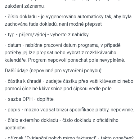
založení záznamu:
- číslo dokladu - je vygenerováno automaticky tak, aby byla
zachována řada dokladů, není možné přepsat
- typ - příjem/výdej - vyberte z nabídky.
- datum - nabídne pracovní datum programu, v případě
potřeby jej lze přepsat nebo vybrat z rozklikávacího
kalendáře. Program nepovolí ponechat pole nevyplněné.
Další údaje (nepovinné pro vytvoření pohybu):
- částka k úhradě - zadejte částku přes vaši klávesnici nebo
pomocí číselné klávesnice pod šipkou vedle pole.
- sazba DPH - doplňte.
- popis - možno vepsat bližší specifikace platby, nepovinné.
- číslo externího dokladu - číslo dokladu z oficiálního
účetnictví.
- příznak "Evidenční pohyb mimo fakturaci" - takto označený