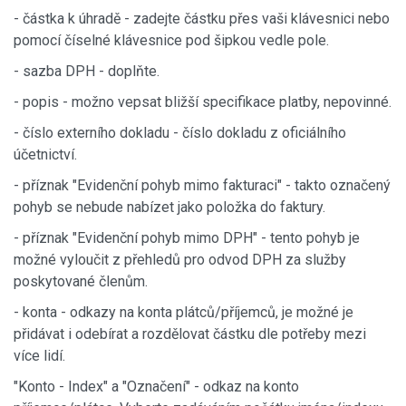
- částka k úhradě - zadejte částku přes vaši klávesnici nebo
pomocí číselné klávesnice pod šipkou vedle pole.
- sazba DPH - doplňte.
- popis - možno vepsat bližší specifikace platby, nepovinné.
- číslo externího dokladu - číslo dokladu z oficiálního
účetnictví.
- příznak "Evidenční pohyb mimo fakturaci" - takto označený
pohyb se nebude nabízet jako položka do faktury.
- příznak "Evidenční pohyb mimo DPH" - tento pohyb je
možné vyloučit z přehledů pro odvod DPH za služby
poskytované členům.
- konta - odkazy na konta plátců/příjemců, je možné je
přidávat i odebírat a rozdělovat částku dle potřeby mezi
více lidí.
"Konto - Index" a "Označení" - odkaz na konto