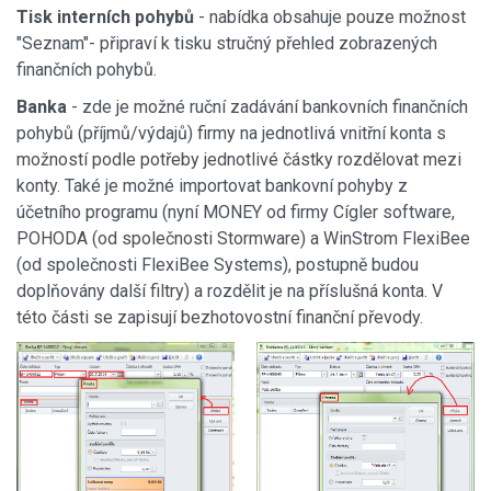
Tisk interních pohybů
- nabídka obsahuje pouze možnost
"Seznam"- připraví k tisku stručný přehled zobrazených
finančních pohybů.
Banka
- zde je možné ruční zadávání bankovních finančních
pohybů (příjmů/výdajů) firmy na jednotlivá vnitřní konta s
možností podle potřeby jednotlivé částky rozdělovat mezi
konty. Také je možné importovat bankovní pohyby z
účetního programu (nyní MONEY od firmy Cígler software,
POHODA (od společnosti Stormware) a WinStrom FlexiBee
(od společnosti FlexiBee Systems), postupně budou
doplňovány další filtry) a rozdělit je na příslušná konta. V
této části se zapisují bezhotovostní finanční převody.