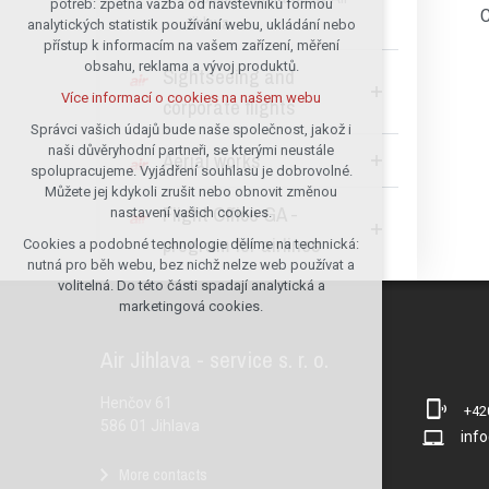
potřeb: zpětná vazba od návštěvníků formou
C
Jihlava
analytických statistik používání webu, ukládání nebo
udržení kontextu stránek (session):
přístup k informacím na vašem zařízení, měření
případná přihlášení, volby jazyka, apod.
obsahu, reklama a vývoj produktů.
Sightseeing and
Volitelná cookies
Více informací o cookies na našem webu
corporate flights
analytická pro anonymizované
vyhodnocení návštěvnosti
Správci vašich údajů bude naše společnost, jakož i
naši důvěryhodní partneři, se kterými neustále
marketingová cookies (Google)
Aerial works
spolupracujeme. Vyjádření souhlasu je dobrovolné.
Více informací o cookies na našem webu
Můžete jej kdykoli zrušit nebo obnovit změnou
Flight Office GA -
nastavení vašich cookies.
program for airlines
Cookies a podobné technologie dělíme na technická:
Přijmout všechny cookies
nutná pro běh webu, bez nichž nelze web používat a
volitelná. Do této části spadají analytická a
Odmítnout vše
marketingová cookies.
Air Jihlava - service s. r. o.
Henčov 61
+4
586 01 Jihlava
info
More contacts