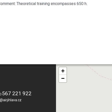
omment: Theoretical training encompasses 650 h.
+
−
567 221 922
20
@airjihlava.cz