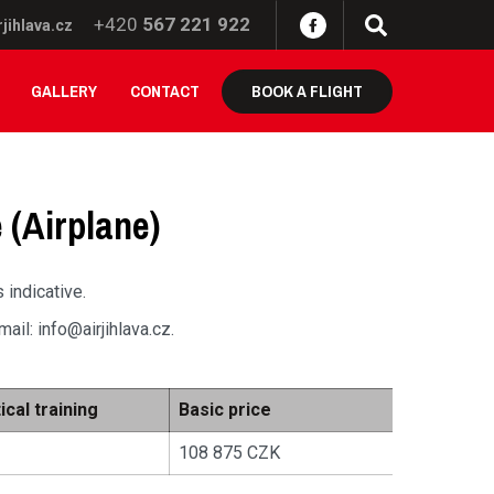
+420
567 221 922
jihlava.cz
GALLERY
CONTACT
BOOK A FLIGHT
 (Airplane)
 indicative.
il: info@airjihlava.cz.
ical training
Basic price
108 875 CZK