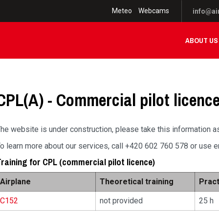
Meteo
Webcams
info@air
ABOUT US
CPL(A) - Commercial pilot licence
he website is under construction, please take this information as
o learn more about our services, call +420 602 760 578 or use ema
raining for CPL (commercial pilot licence)
Airplane
Theoretical training
Pract
C152
not provided
25 h