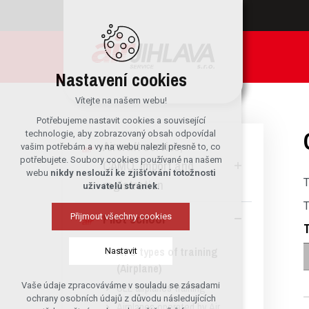
Nastavení cookies
Vítejte na našem webu!
Potřebujeme nastavit cookies a související
technologie, aby zobrazovaný obsah odpovídal
Aircraft service,
vašim potřebám a vy na webu nalezli přesně to, co
potřebujete. Soubory cookies používané na našem
CAMO, import and
webu
nikdy neslouží ke zjišťování totožnosti
T
registration
uživatelů stránek
.
T
Pilot school
Přijmout všechny cookies
T
ATO types of training
Nastavit
(Airplane)
ULL airplanes training
Vaše údaje zpracováváme v souladu se zásadami
Technická cookies
ochrany osobních údajů z důvodu následujících
Airplanes operated by Air
nutná pro provozování webu